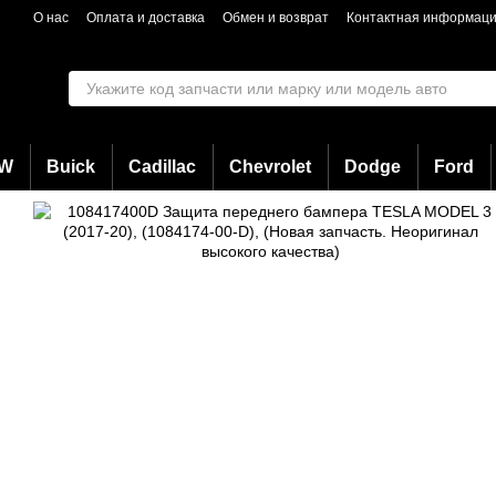
Перейти к основному контенту
О нас
Оплата и доставка
Обмен и возврат
Контактная информац
W
Buick
Cadillac
Chevrolet
Dodge
Ford