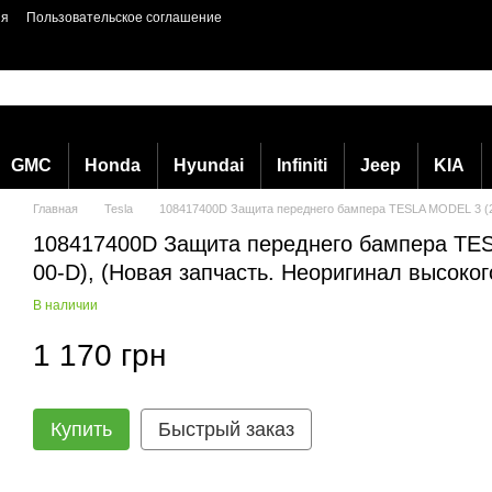
ия
Пользовательское соглашение
GMC
Honda
Hyundai
Infiniti
Jeep
KIA
Главная
Tesla
108417400D Защита переднего бампера TESLA MODEL 3 (201
108417400D Защита переднего бампера TES
00-D), (Новая запчасть. Неоригинал высоког
В наличии
1 170 грн
Купить
Быстрый заказ