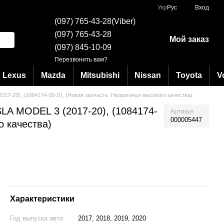
Укр
Рус
Вход
(097) 765-43-28(Viber)
(097) 765-43-28
Мой заказ
(097) 845-10-09
Перезвонить вам?
Lexus
Mazda
Mitsubishi
Nissan
Toyota
V
7-20), (1084174-00-D), (Новая запчасть. Неоригинал высокого качества)
LA MODEL 3 (2017-20), (1084174-
Артикул
000005447
о качества)
Характеристики
Год выпуска авто
2017, 2018, 2019, 2020