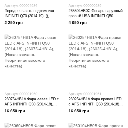
Артикул: 000004986
Артикул: 000000989
Передняя часть подрамника
265504HB0C Фонарь наружный
INFINITI Q70 (2014-19), (),
правый USA INFINITI Q50
(Новая запчасть. Неоригинал
(2015-18), (26550-4HB0C),
2 250 грн
4 050 грн
высокого качества)
(Новая запчасть. Неоригинал
высокого качества)
Артикул: 000001960
Артикул: 000001961
260754HB1A Фара левая LED с
260254HB1A Фара правая LED
AFS INFINITI Q50 (2014-18),
с AFS INFINITI Q50 (2014-18),
(26075-4HB1A), (Новая
(26025-4HB1A), (Новая
16 650 грн
16 650 грн
запчасть. Неоригинал высокого
запчасть. Неоригинал высокого
качества)
качества)