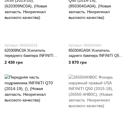
Артикул: 000002018
Артикул: 000004984
620309NC0A Усилитель
850304GA0A Усилитель
переднего бампера INFINITI
заднего бампера INFINITI Q50
JX35 (2013-20), (620309NC0A),
(2014-19), (850304GA0A),
2 430 грн
3 870 грн
(Новая запчасть. Неоригинал
(Новая запчасть. Неоригинал
высокого качества)
высокого качества)