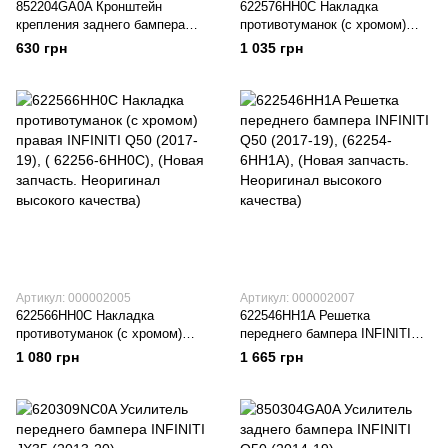
852204GA0A Кронштейн
622576HH0C Накладка
крепления заднего бампера
противотуманок (с хромом)
длинный R INFINITI Q50 (2014-
левая INFINITI Q50 (2017-19),
630 грн
1 035 грн
19), (85220-4GA0A), (Новая
(62257-6HH0C), (Новая
запчасть. Неоригинал высокого
запчасть. Неоригинал высокого
качества)
качества)
Артикул: 000002005
Артикул: 000002007
622566HH0C Накладка
622546HH1A Решетка
противотуманок (с хромом)
переднего бампера INFINITI
правая INFINITI Q50 (2017-19),
Q50 (2017-19), (62254-6HH1A),
1 080 грн
1 665 грн
( 62256-6HH0C), (Новая
(Новая запчасть. Неоригинал
запчасть. Неоригинал высокого
высокого качества)
качества)