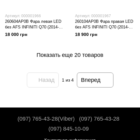
Артикул: 000001966
Артикул: 000001967
260604AP0B Фара левая LED
260104AP0B Фара правая LED
без AFS INFINITI Q70 (2014-
без AFS INFINITI Q70 (2014-
19), (260604AP0B), (Новая
19), (260104AP0B), (Новая
18 000 грн
18 900 грн
запчасть. Неоригинал высокого
запчасть. Неоригинал высокого
качества)
качества)
Показать еще 20 товаров
Назад
Вперед
1
из 4
(097) 765-43-28(Viber)
(097) 765-43-28
(097) 845-10-09