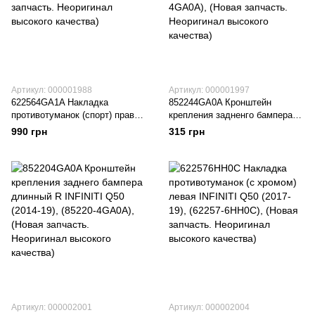
Артикул: 000001988
Артикул: 000001997
622564GA1A Накладка
852244GA0A Кронштейн
противотуманок (спорт) правая
крепления задненго бампера
INFINITI Q50 (2014-18), (62256-
короткий R INFINITI Q50 (2014-
990 грн
315 грн
4GA1A), (Новая запчасть.
19), (85224-4GA0A), (Новая
Неоригинал высокого качества)
запчасть. Неоригинал высокого
качества)
Артикул: 000002001
Артикул: 000002004