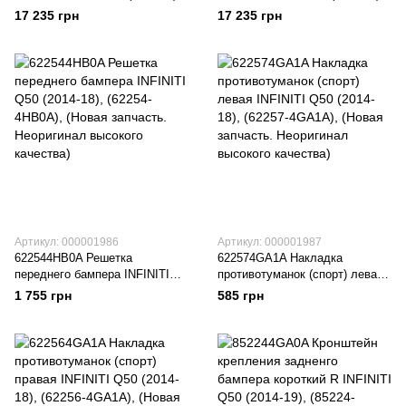
(260609NG1B), (Новая
(260109NF0D), (Новая
17 235 грн
17 235 грн
запчасть. Неоригинал высокого
запчасть. Неоригинал высокого
качества)
качества)
Артикул: 000001986
Артикул: 000001987
622544HB0A Решетка
622574GA1A Накладка
переднего бампера INFINITI
противотуманок (спорт) левая
Q50 (2014-18), (62254-4HB0A),
INFINITI Q50 (2014-18), (62257-
1 755 грн
585 грн
(Новая запчасть. Неоригинал
4GA1A), (Новая запчасть.
высокого качества)
Неоригинал высокого качества)