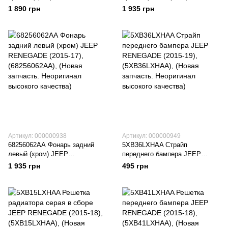
RENEGADE (2015-17),
RENEGADE (2015-21),
1 890 грн
1 935 грн
(68256056АА), (Новая
(68346458АА), (Новая
запчасть. Неоригинал высокого
запчасть. Неоригинал высокого
качества)
качества)
Артикул: 000000938
Артикул: 000000949
68256062АА Фонарь задний
5XB36LXHAA Страйп
левый (хром) JEEP
переднего бампера JEEP
RENEGADE (2015-17),
RENEGADE (2015-19),
1 935 грн
495 грн
(68256062АА), (Новая
(5XB36LXHAA), (Новая
запчасть. Неоригинал высокого
запчасть. Неоригинал высокого
качества)
качества)