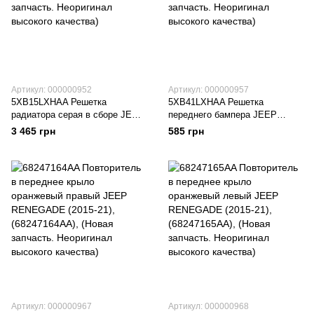
Артикул: 000000952
Артикул: 000000957
5XB15LXHAA Решетка
5XB41LXHAA Решетка
радиатора серая в сборе JEEP
переднего бампера JEEP
RENEGADE (2015-18),
RENEGADE (2015-18),
3 465 грн
585 грн
(5XB15LXHAA), (Новая
(5XB41LXHAA), (Новая
запчасть. Неоригинал высокого
запчасть. Неоригинал высокого
качества)
качества)
Артикул: 000000967
Артикул: 000000968