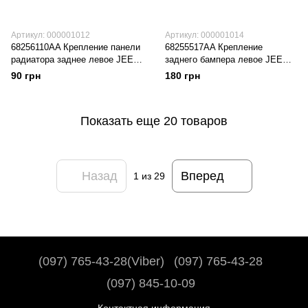
Артикул: 000001012
Артикул: 000001014
68256110AA Крепление панели
68255517AA Крепление
радиатора заднее левое JEEP
заднего бампера левое JEEP
RENEGADE (2015-21),
RENEGADE (2015-21),
90 грн
180 грн
(68256110AA), (Новая запчасть.
(68255517AA), (Новая
Неоригинал высокого качества)
запчасть. Неоригинал высокого
качества)
Показать еще 20 товаров
Назад
Вперед
1
из 29
(097) 765-43-28(Viber)
(097) 765-43-28
(097) 845-10-09