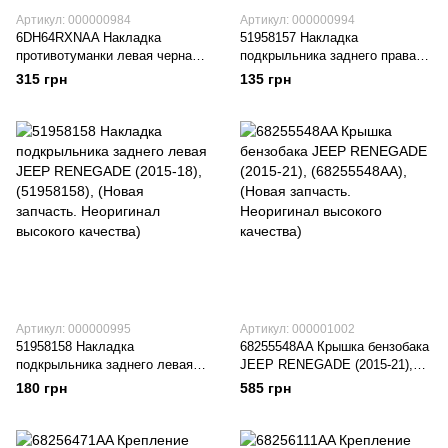
Артикул: 000000984
Артикул: 000000994
6DH64RXNAA Накладка
51958157 Накладка
противотуманки левая черная
подкрыльника заднего правая
JEEP RENEGADE (2016-18),
JEEP RENEGADE (2015-18),
315 грн
135 грн
(6DH64RXNAA), (Новая
(51958157), (Новая запчасть.
запчасть. Неоригинал высокого
Неоригинал высокого качества)
качества)
Артикул: 000000995
Артикул: 000001002
51958158 Накладка
68255548AA Крышка бензобака
подкрыльника заднего левая
JEEP RENEGADE (2015-21),
JEEP RENEGADE (2015-18),
(68255548AA), (Новая
180 грн
585 грн
(51958158), (Новая запчасть.
запчасть. Неоригинал высокого
Неоригинал высокого качества)
качества)