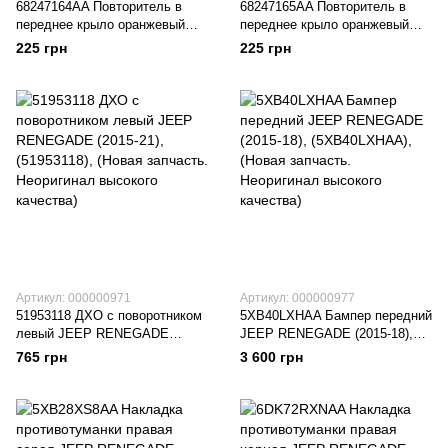
68247164AA Повторитель в
68247165AA Повторитель в
переднее крыло оранжевый
переднее крыло оранжевый
правый JEEP RENEGADE
левый JEEP RENEGADE
225 грн
225 грн
(2015-21), (68247164AA),
(2015-21), (68247165AA),
(Новая запчасть. Неоригинал
(Новая запчасть. Неоригинал
высокого качества)
высокого качества)
Артикул: 000000971
Артикул: 000000977
51953118 ДХО с поворотником
5XB40LXHAA Бампер передний
левый JEEP RENEGADE
JEEP RENEGADE (2015-18),
(2015-21), (51953118), (Новая
(5XB40LXHAA), (Новая
765 грн
3 600 грн
запчасть. Неоригинал высокого
запчасть. Неоригинал высокого
качества)
качества)