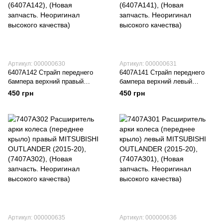
Артикул: 000000630
Артикул: 000000631
6407A142 Страйп переднего
6407A141 Страйп переднего
бампера верхний правый
бампера верхний левый
MITSUBISHI OUTLANDER
MITSUBISHI OUTLANDER
450 грн
450 грн
(2016-20), (6407A142), (Новая
(2016-20), (6407A141), (Новая
запчасть. Неоригинал высокого
запчасть. Неоригинал высокого
качества)
качества)
Артикул: 000000635
Артикул: 000000636