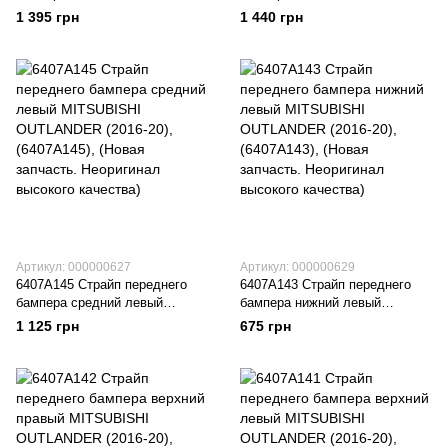
OUTLANDER (2016-18),
OUTLANDER (2014-17),
1 395 грн
1 440 грн
(6415A061), (Новая запчасть.
(6410C519), (Новая запчасть.
Неоригинал высокого качества)
Неоригинал высокого качества)
Артикул: 000000627
Артикул: 000000629
6407A145 Страйп переднего
6407A143 Страйп переднего
бампера средний левый
бампера нижний левый
MITSUBISHI OUTLANDER
MITSUBISHI OUTLANDER
1 125 грн
675 грн
(2016-20), (6407A145), (Новая
(2016-20), (6407A143), (Новая
запчасть. Неоригинал высокого
запчасть. Неоригинал высокого
качества)
качества)