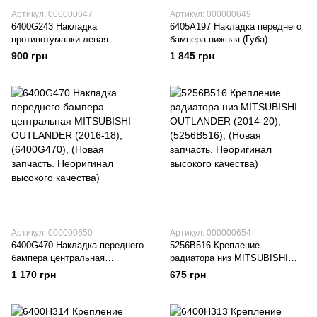
Артикул: 000000647
Артикул: 000000649
6400G243 Накладка
6405A197 Накладка переднего
противотуманки левая
бампера нижняя (Губа)
MITSUBISHI OUTLANDER
MITSUBISHI OUTLANDER
900 грн
1 845 грн
(2016-20), (6400G243), (Новая
(2016-18), (6405A197), (Новая
запчасть. Неоригинал высокого
запчасть. Неоригинал высокого
качества)
качества)
Артикул: 000000650
Артикул: 000000654
6400G470 Накладка переднего
5256B516 Крепление
бампера центральная
радиатора низ MITSUBISHI
MITSUBISHI OUTLANDER
OUTLANDER (2014-20),
1 170 грн
675 грн
(2016-18), (6400G470), (Новая
(5256B516), (Новая запчасть.
запчасть. Неоригинал высокого
Неоригинал высокого качества)
качества)