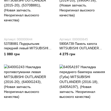
Артикул: 000000644
Артикул: 000000645
5370B881 Подкрыльник
5900A739 Панель капота
передний левый MITSUBISHI
MITSUBISHI OUTLANDER
OUTLANDER (2015-20),
(2014-20), (5900A739), (Новая
1 080 грн
4 275 грн
(5370B881), (Новая запчасть.
запчасть. Неоригинал высокого
Неоригинал высокого качества)
качества)