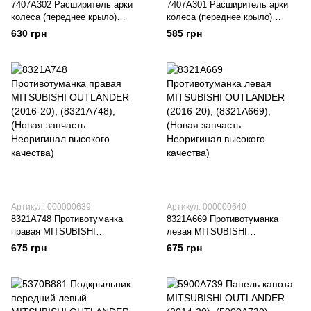
7407A302 Расширитель арки
7407A301 Расширитель арки
колеса (переднее крыло)
колеса (переднее крыло)
правый MITSUBISHI
левый MITSUBISHI
630 грн
585 грн
OUTLANDER (2015-20),
OUTLANDER (2015-20),
(7407A302), (Новая запчасть.
(7407A301), (Новая запчасть.
Неоригинал высокого качества)
Неоригинал высокого качества)
Артикул: 000000639
Артикул: 000000640
8321A748 Противотуманка
8321A669 Противотуманка
правая MITSUBISHI
левая MITSUBISHI
OUTLANDER (2016-20),
OUTLANDER (2016-20),
675 грн
675 грн
(8321A748), (Новая запчасть.
(8321A669), (Новая запчасть.
Неоригинал высокого качества)
Неоригинал высокого качества)