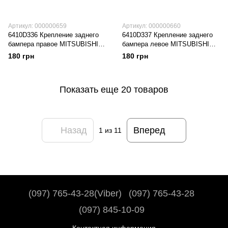
Артикул: 000000659
Артикул: 000000660
6410D336 Крепление заднего
6410D337 Крепление заднего
бампера правое MITSUBISHI
бампера левое MITSUBISHI
OUTLANDER (2014-20),
OUTLANDER (2014-20),
180 грн
180 грн
(6410D336), (Новая запчасть.
(6410D337), (Новая запчасть.
Неоригинал высокого качества)
Неоригинал высокого качества)
Показать еще 20 товаров
Назад
Вперед
1
из 11
(097) 765-43-28(Viber)
(097) 765-43-28
(097) 845-10-09