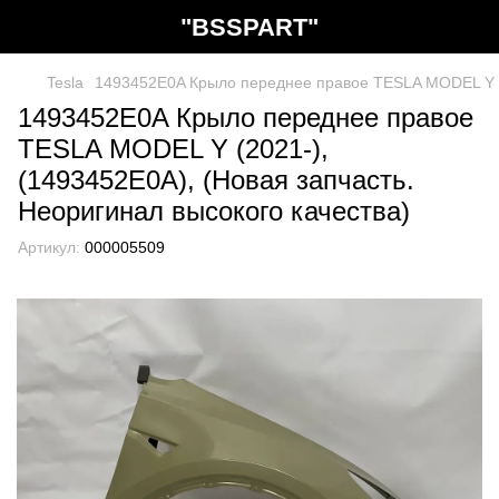
"BSSPART"
Tesla
1493452E0A Крыло переднее правое TESLA MODEL Y (20
1493452E0A Крыло переднее правое
TESLA MODEL Y (2021-),
(1493452E0A), (Новая запчасть.
Неоригинал высокого качества)
Артикул:
000005509