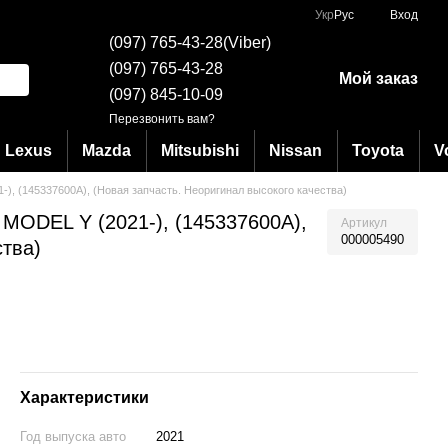
Укр
Рус
Вход
(097) 765-43-28(Viber)
(097) 765-43-28
Мой заказ
(097) 845-10-09
Перезвонить вам?
Lexus
Mazda
Mitsubishi
Nissan
Toyota
V
, (145337600A), (Новая запчасть. Неоригинал высокого качества)
MODEL Y (2021-), (145337600A),
Артикул
000005490
ства)
Характеристики
Год выпуска авто
2021