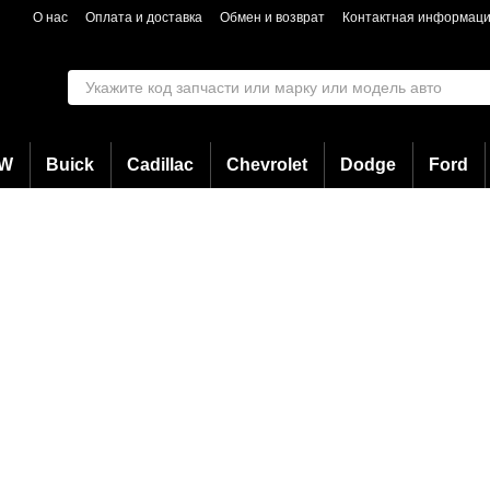
Перейти к основному контенту
О нас
Оплата и доставка
Обмен и возврат
Контактная информац
W
Buick
Cadillac
Chevrolet
Dodge
Ford