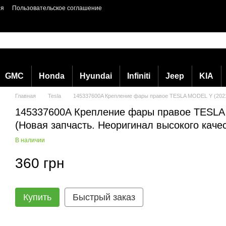
ия
Пользовательское соглашение
GMC
Honda
Hyundai
Infiniti
Jeep
KIA
Главная
Tesla
145337600A Крепление фары правое TESLA MODEL Y (2021-)
145337600A Крепление фары правое TESLA 
(Новая запчасть. Неоригинал высокого каче
В наличии
360 грн
Купить
Быстрый заказ