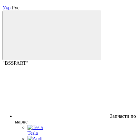
Укр
Рус
"BSSPART"
Запчасти по
марке
Tesla