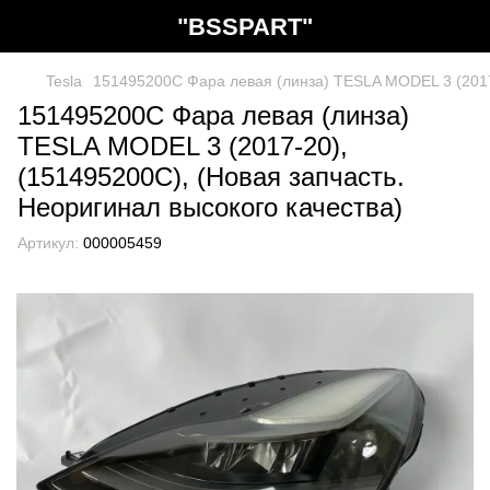
"BSSPART"
Tesla
151495200C Фара левая (линза) TESLA MODEL 3 (2017-
151495200C Фара левая (линза)
TESLA MODEL 3 (2017-20),
(151495200C), (Новая запчасть.
Неоригинал высокого качества)
Артикул:
000005459