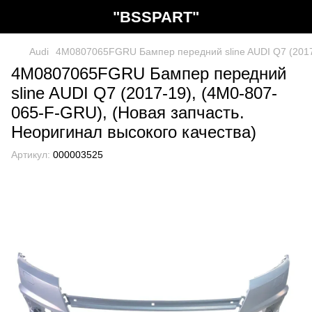
"BSSPART"
Audi
4M0807065FGRU Бампер передний sline AUDI Q7 (2017-
4M0807065FGRU Бампер передний
sline AUDI Q7 (2017-19), (4M0-807-
065-F-GRU), (Новая запчасть.
Неоригинал высокого качества)
Артикул:
000003525