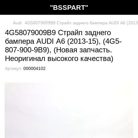
"BSSPART"
Audi
4G58079009B9 Страйп заднего бампера AUDI А6 (2013-1
4G58079009B9 Страйп заднего
бампера AUDI А6 (2013-15), (4G5-
807-900-9B9), (Новая запчасть.
Неоригинал высокого качества)
Артикул:
000004102