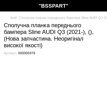
"BSSPART"
Audi
Сполучна планка переднього бампера Sline AUDI Q3 (202
Сполучна планка переднього
бампера Sline AUDI Q3 (2021-), (),
(Нова запчастина. Неоригінал
високої якості)
Артикул:
000005976