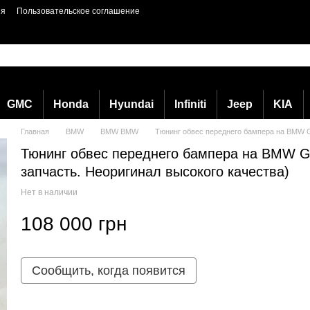
ия
Пользовательское соглашение
GMC
Honda
Hyundai
Infiniti
Jeep
KIA
Главная
BMW
BMW BMW
Тюнинг обвес переднего бампера на BMW G3
Тюнинг обвес переднего бампера на BMW G30
запчасть. Неоригинал высокого качества)
Нет в наличии
108 000 грн
Сообщить, когда появится