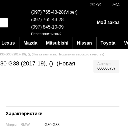
Укр
Рус
Вход
(097) 765-43-28(Viber)
(097) 765-43-28
Мой заказ
(097) 845-10-09
Перезвонить вам?
Lexus
Mazda
Mitsubishi
Nissan
Toyota
V
0 G38 (2017-19), (), (Новая запчасть. Неоригинал высокого качества)
 G38 (2017-19), (), (Новая
Артикул
000005737
Характеристики
Модель BMW
G30 G38