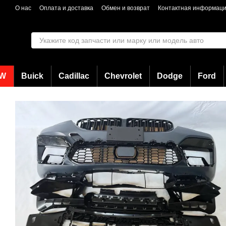
Перейти к основному контенту
О нас
Оплата и доставка
Обмен и возврат
Контактная информац
W
Buick
Cadillac
Chevrolet
Dodge
Ford