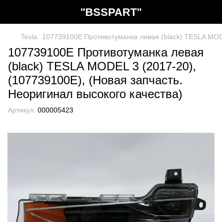
"BSSPART"
Tesla
107739100E Противотуманка левая (black) TESLA MODE
107739100E Противотуманка левая
(black) TESLA MODEL 3 (2017-20),
(107739100E), (Новая запчасть.
Неоригинал высокого качества)
Артикул:
000005423