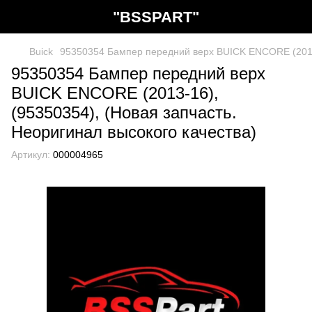
"BSSPART"
Buick
95350354 Бампер передний верх BUICK ENCORE (2013-1
95350354 Бампер передний верх
BUICK ENCORE (2013-16),
(95350354), (Новая запчасть.
Неоригинал высокого качества)
Артикул:
000004965