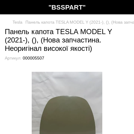
"BSSPART"
Tesla
Панель капота TESLA MODEL Y (2021-), (), (Нова запча
Панель капота TESLA MODEL Y
(2021-), (), (Нова запчастина.
Неоригінал високої якості)
Артикул:
000005507