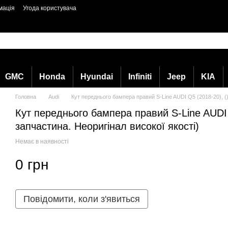
мація
Угода користувача
GMC
Honda
Hyundai
Infiniti
Jeep
KIA
Головна
Audi
Кут переднього бампера правий S-Line AUDI Q5 (2018-20), ()
Кут переднього бампера правий S-Line AUDI 
запчастина. Неоригінал високої якості)
Немає в наявності
0 грн
Повідомити, коли з'явиться