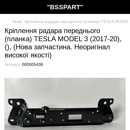
"BSSPART"
Tesla
Кріплення радара переднього (планка) TESLA MODEL 3 (
Кріплення радара переднього
(планка) TESLA MODEL 3 (2017-20),
(), (Нова запчастина. Неоригінал
високої якості)
Артикул:
000005438