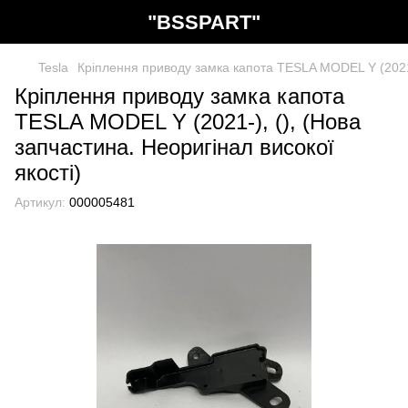
"BSSPART"
Tesla
Кріплення приводу замка капота TESLA MODEL Y (2021-)
Кріплення приводу замка капота
TESLA MODEL Y (2021-), (), (Нова
запчастина. Неоригінал високої
якості)
Артикул:
000005481