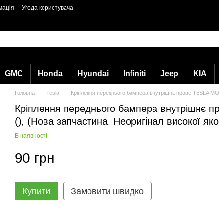
мація
Угода користувача
GMC
Honda
Hyundai
Infiniti
Jeep
KIA
Головна
Tesla
Кріплення переднього бампера внутрішнє праве TESLA MODEL
Кріплення переднього бампера внутрішнє п
(), (Нова запчастина. Неоригінал високої яко
В наявності
90 грн
Купити
Замовити швидко