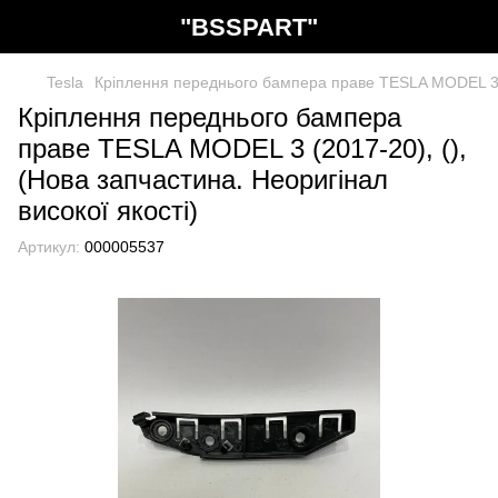
"BSSPART"
Tesla
Кріплення переднього бампера праве TESLA MODEL 3 (2
Кріплення переднього бампера
праве TESLA MODEL 3 (2017-20), (),
(Нова запчастина. Неоригінал
високої якості)
Артикул:
000005537