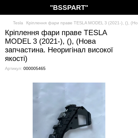
"BSSPART"
Tesla
Кріплення фари праве TESLA MODEL 3 (2021-), (), (Нов
Кріплення фари праве TESLA
MODEL 3 (2021-), (), (Нова
запчастина. Неоригінал високої
якості)
Артикул:
000005465