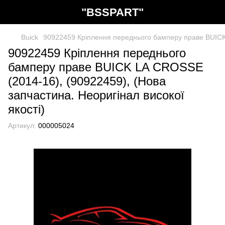
"BSSPART"
Buick
90922459 Кріплення переднього бамперу праве BUICK L
90922459 Кріплення переднього
бамперу праве BUICK LA CROSSE
(2014-16), (90922459), (Нова
запчастина. Неоригінал високої
якості)
Артикул:
000005024