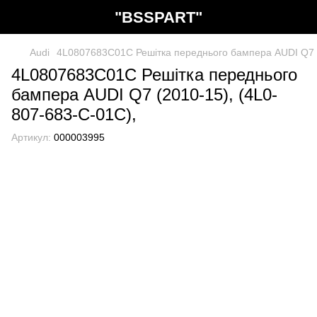
"BSSPART"
Audi
4L0807683C01C Решітка переднього бампера AUDI Q7 (
4L0807683C01C Решітка переднього
бампера AUDI Q7 (2010-15), (4L0-
807-683-C-01C),
Артикул:
000003995