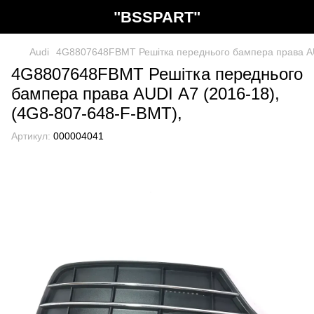
"BSSPART"
Audi
4G8807648FBMT Решітка переднього бампера права AU
4G8807648FBMT Решітка переднього
бампера права AUDI А7 (2016-18),
(4G8-807-648-F-BMT),
Артикул:
000004041