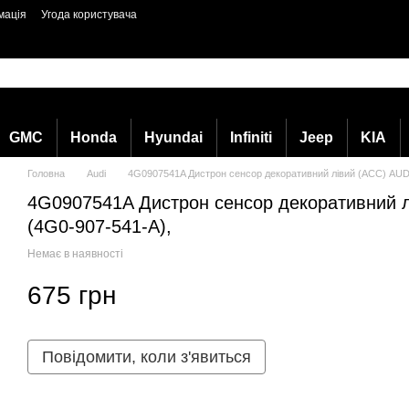
мація
Угода користувача
GMC
Honda
Hyundai
Infiniti
Jeep
KIA
Головна
Audi
4G0907541A Дистрон сенсор декоративний лівий (АСС) AUDI 
4G0907541A Дистрон сенсор декоративний лі
(4G0-907-541-A),
Немає в наявності
675 грн
Повідомити, коли з'явиться